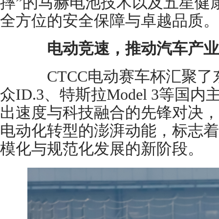
摔”的马赫电池技术以及五星健
全方位的安全保障与卓越品质。
电动竞速，推动汽车产业
CTCC电动赛车杯汇聚了东风
众ID.3、特斯拉Model 3等
出速度与科技融合的先锋对决，
电动化转型的澎湃动能，标志着
模化与规范化发展的新阶段。