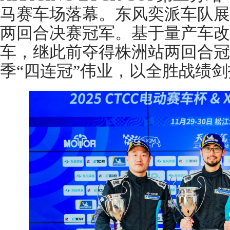
马赛车场落幕。东风奕派车队展
两回合决赛冠军。基于量产车改造
车，继此前夺得株洲站两回合冠
季“四连冠”伟业，以全胜战绩