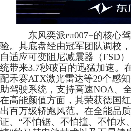
东风奕派eπ007+的核心
验。其底盘经由冠军团队调校，
自适应可变阻尼减震器（FSD
统带来3.7秒破百的迅猛加速。
配禾赛ATX激光雷达等29个感知
助驾驶系统，支持高速NOA、
在高能颜值方面，其荣获德国红
出百万级轿跑风范。在全能品质上
证、“不怕锯、不怕撞、不怕水