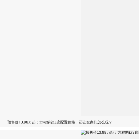
预售价13.98万起：方程豹钛3这配置价格，还让友商们怎么玩？