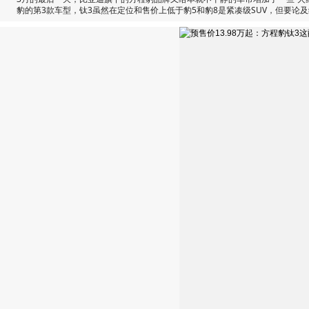
豹的第3款车型，钛3虽然在定位和售价上低于豹5和豹8是紧凑级SUV，但要论