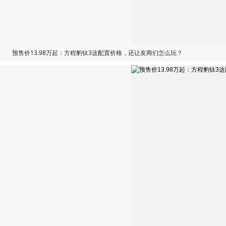
预售价13.98万起：方程豹钛3这配置价格，还让友商们怎么玩？