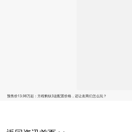
预售价13.98万起：方程豹钛3这配置价格，还让友商们怎么玩？