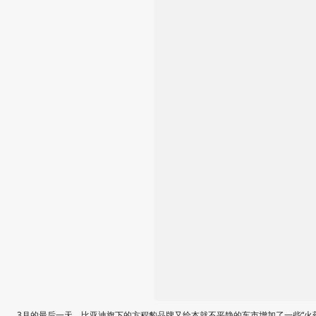
3月的最后一天，比亚迪旗下的方程豹品牌又给本就不平静的车市增加了一些“火