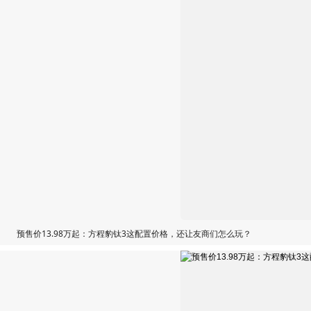
预售价13.98万起：方程豹钛3这配置价格，还让友商们怎么玩？