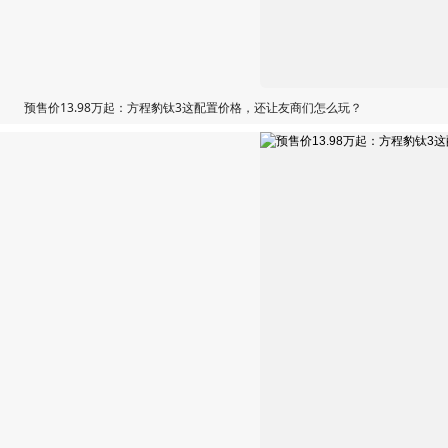
预售价13.98万起：方程豹钛3这配置价格，还让友商们怎么玩？